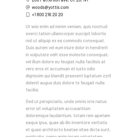
woods@yottis.com
+1 800 216 20 20
Ut wisi enim ad minim veniam, quis nostrud
exerci tation ullamcorper suscipit lobortis
nisl ut aliquip ex ea commodo consequat.
Duis autem vel eum iriure dolor in hendrerit
in vulputate velit esse molestie consequat,
vel illum dolore eu feugiat nulla facilisis at
vero eros et accumsan et iusto odio
dignissim qui blandit praesent luptatum zzril
delenit augue duis dolore te feugait nulla
facilisi.
Sed ut perspiciatis, unde omnis iste natus
error sit voluptatem accusantium
doloremque laudantium, totam rem aperiam
eaque ipsa, quae ab illo inventore veritatis
et quasi architecto beatae vitae dicta sunt,
explicabo. nemo enim ipsam voluptatem,