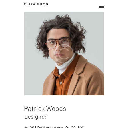
CLARA GILOD
Graphic design
Graphic work
Illustration
About
Patrick Woods
Designer
208 Patterson ave, Of. 20, NY