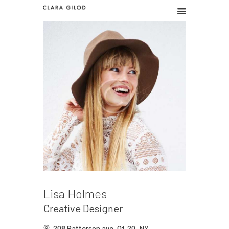
CLARA GILOD
Graphic design
Graphic work
Illustration
About
Lisa Holmes
Creative Designer
208 Patterson ave, Of. 20, NY