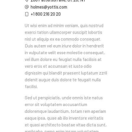
holmes@yottis.com
+1 800 216 20 20
Ut wisi enim ad minim veniam, quis nostrud
exerci tation ullamcorper suscipit lobortis
nisl ut aliquip ex ea commodo consequat.
Duis autem vel eum iriure dolor in hendrerit
in vulputate velit esse molestie consequat,
vel illum dolore eu feugiat nulla facilisis at
vero eros et accumsan et iusto odio
dignissim qui blandit praesent luptatum zzril
delenit augue duis dolore te feugait nulla
facilisi.
Sed ut perspiciatis, unde omnis iste natus
error sit voluptatem accusantium
doloremque laudantium, totam rem aperiam
eaque ipsa, quae ab illo inventore veritatis
et quasi architecto beatae vitae dicta sunt,
explicabo. nemo enim ipsam voluptatem,